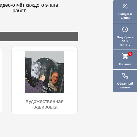
идео-отчёт каждого этапа
работ
Скидки и
акции
Подобрать
за 1
минуту
0
Корзина
Обратный
звонок
Художественная
гравировка