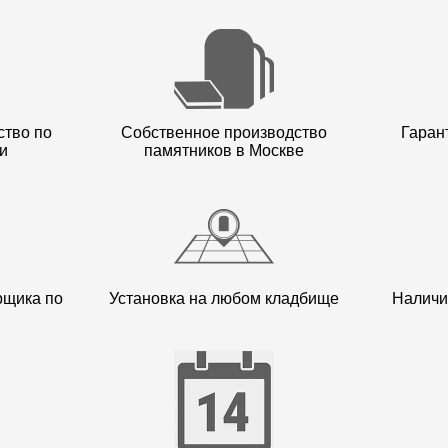
ство по
Собственное производство
Гарант
и
памятников в Москве
рщика по
Установка на любом кладбище
Наличи