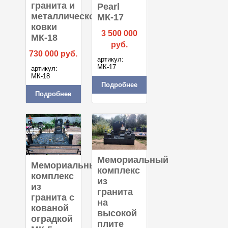
гранита и
Pearl
металлической
МК-17
ковки
3 500 000
МК-18
руб.
730 000
руб.
артикул:
МК-17
артикул:
МК-18
Подробнее
Подробнее
Мемориальный
Мемориальный
комплекс
комплекс
из
из
гранита
гранита с
на
кованой
высокой
оградкой
плите