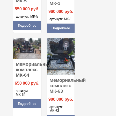
МК-5
МК-1
550 000
руб.
960 000
руб.
артикул: МК-5
артикул: МК-1
Подробнее
Подробнее
Мемориальный
комплекс
МК-64
Мемориальный
650 000
руб.
комплекс
МК-63
артикул:
МК-64
900 000
руб.
Подробнее
артикул:
МК-63