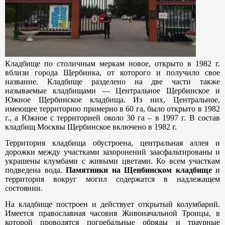
Кладбище по столичным меркам новое, открыто в 1982 г.
вблизи города Щербинка, от которого и получило свое
название. Кладбище разделено на две части также
называемые кладбищами — Центральное Щербинское и
Южное Щербинское кладбища. Из них, Центральное,
имеющее территорию примерно в 60 га, было открыто в 1982
г., а Южное с территорией около 30 га – в 1997 г. В состав
кладбищ Москвы Щербинское включено в 1982 г.
Территория кладбища обустроена, центральная аллея и
дорожки между участками захоронений заасфальтированы и
украшены клумбами с живыми цветами. Ко всем участкам
подведена вода.
Памятники на Щенбинском кладбище
и
территория вокруг могил содержатся в надлежащем
состоянии.
На кладбище построен и действует открытый колумбарий.
Имеется православная часовня Живоначальной Троицы, в
которой проводятся погребальные обряды и траурные