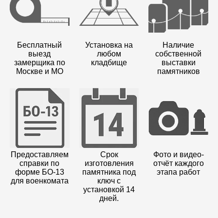
Бесплатный
Установка на
Наличие
выезд
любом
собственной
замерщика по
кладбище
выставки
Москве и МО
памятников
Предоставляем
Срок
Фото и видео-
справки по
изготовления
отчёт каждого
форме БО-13
памятника под
этапа работ
для военкомата
ключ с
установкой 14
дней.