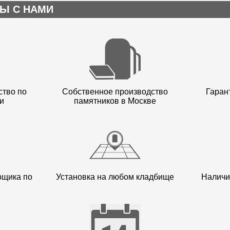
Ы С НАМИ
ство по
Собственное производство
Гарант
и
памятников в Москве
рщика по
Установка на любом кладбище
Наличи