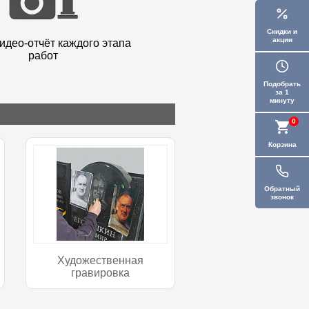
Скидки и
акции
идео-отчёт каждого этапа
работ
Подобрать
за 1
минуту
0
Корзина
Обратный
звонок
Художественная
гравировка