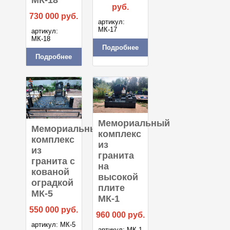
МК-18
руб.
730 000
руб.
артикул:
МК-17
артикул:
МК-18
Подробнее
Подробнее
Мемориальный
Мемориальный
комплекс
комплекс
из
из
гранита
гранита с
на
кованой
высокой
оградкой
плите
МК-5
МК-1
550 000
руб.
960 000
руб.
артикул: МК-5
артикул: МК-1