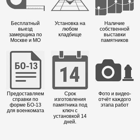
Бесплатный
Установка на
Наличие
выезд
любом
собственной
замерщика по
кладбище
выставки
Москве и МО
памятников
Предоставляем
Срок
Фото и видео-
справки по
изготовления
отчёт каждого
форме БО-13
памятника под
этапа работ
для военкомата
ключ с
установкой 14
дней.