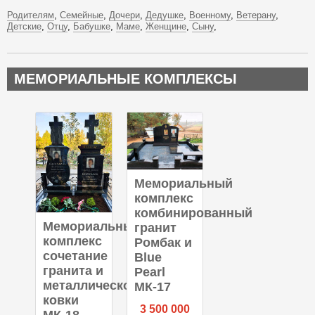
Родителям
Семейные
Дочери
Дедушке
Военному
Ветерану
Детские
Отцу
Бабушке
Маме
Женщине
Сыну
МЕМОРИАЛЬНЫЕ КОМПЛЕКСЫ
Мемориальный
комплекс
комбинированный
Мемориальный
гранит
комплекс
Ромбак и
сочетание
Blue
гранита и
Pearl
металлической
МК-17
ковки
3 500 000