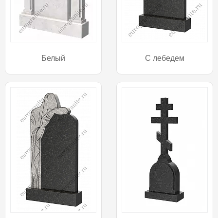
Белый
С лебедем