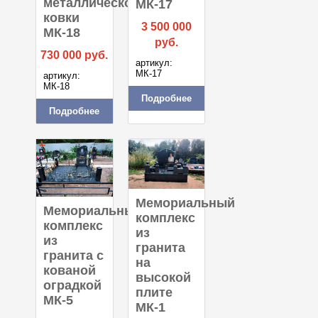
металлической
МК-17
ковки
3 500 000
МК-18
руб.
730 000
руб.
артикул:
МК-17
артикул:
МК-18
Подробнее
Подробнее
Мемориальный
Мемориальный
комплекс
комплекс
из
из
гранита
гранита с
на
кованой
высокой
оградкой
плите
МК-5
МК-1