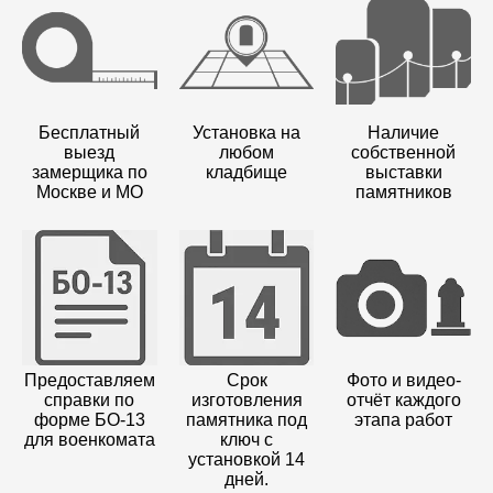
Бесплатный
Установка на
Наличие
выезд
любом
собственной
замерщика по
кладбище
выставки
Москве и МО
памятников
Предоставляем
Срок
Фото и видео-
справки по
изготовления
отчёт каждого
форме БО-13
памятника под
этапа работ
для военкомата
ключ с
установкой 14
дней.