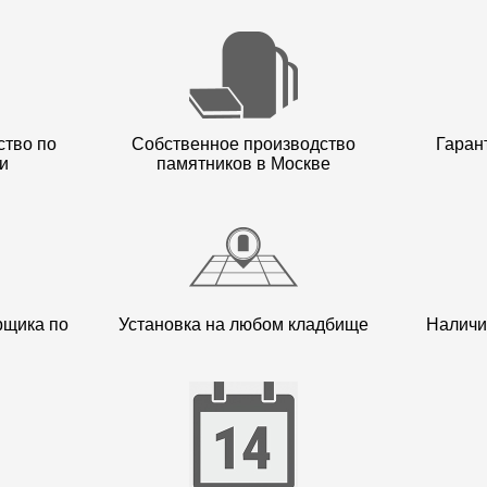
ство по
Собственное производство
Гарант
и
памятников в Москве
рщика по
Установка на любом кладбище
Наличи