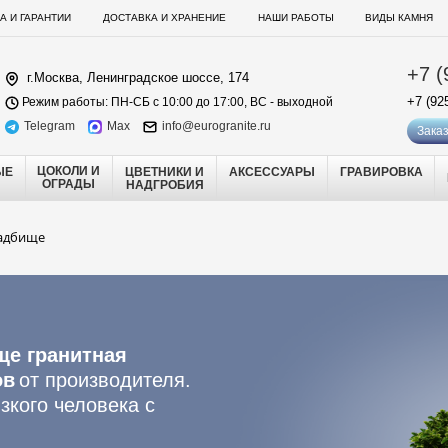
А И ГАРАНТИИ
ДОСТАВКА И ХРАНЕНИЕ
НАШИ РАБОТЫ
ВИДЫ КАМНЯ
+7 (
г.Москва, Ленинградское шоссе, 174
+7 (92
Режим работы: ПН-СБ с 10:00 до 17:00, ВС - выходной
Telegram
Max
info@eurogranite.ru
Заказ
ЦОКОЛИ И
ЫЕ
ЦВЕТНИКИ И
АКСЕССУАРЫ
ГРАВИРОВКА
ОГРАДЫ
НАДГРОБИЯ
ладбище
ще гранитная
ов
от производителя.
зкого человека с