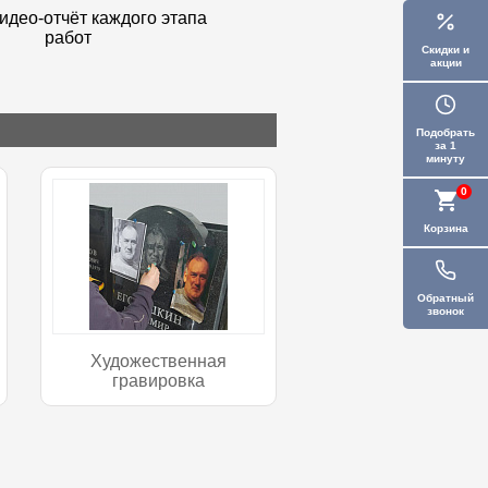
идео-отчёт каждого этапа
работ
Скидки и
акции
Подобрать
за 1
минуту
0
Корзина
Обратный
звонок
Художественная
гравировка