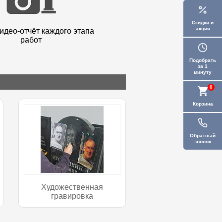
Скидки и
акции
идео-отчёт каждого этапа
работ
Подобрать
за 1
минуту
0
Корзина
Обратный
звонок
Художественная
гравировка