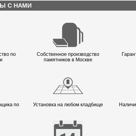
Ы С НАМИ
ство по
Собственное производство
Гарант
и
памятников в Москве
рщика по
Установка на любом кладбище
Наличи