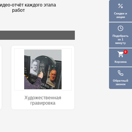
идео-отчёт каждого этапа
работ
Скидки и
акции
Подобрать
за 1
минуту
0
Корзина
Обратный
звонок
Художественная
гравировка