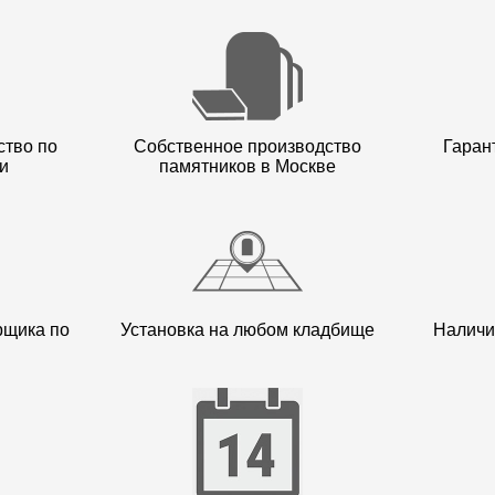
ство по
Собственное производство
Гарант
и
памятников в Москве
рщика по
Установка на любом кладбище
Наличи