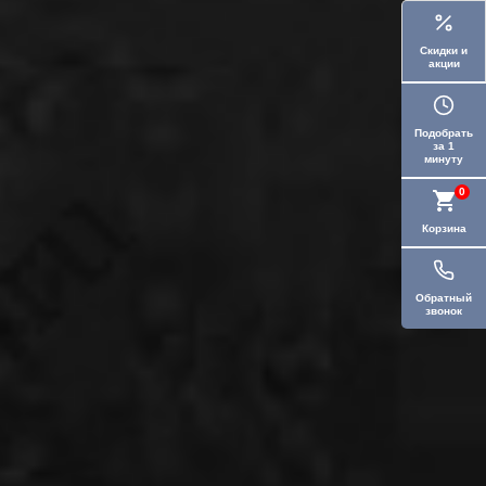
Скидки и
акции
Подобрать
за 1
минуту
0
Корзина
Обратный
звонок