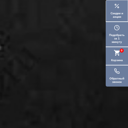
Скидки и
акции
Подобрать
за 1
минуту
0
Корзина
Обратный
звонок